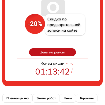
Скидка по
-20%
предварительной
записи на сайте
Цены на ремонт
Конец акции
01:13:41
Преимущества
Этапы работ
Цены
Гарантия
М