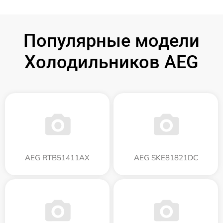
Популярные модели
Холодильников AEG
AEG RTB51411AX
AEG SKE81821DC