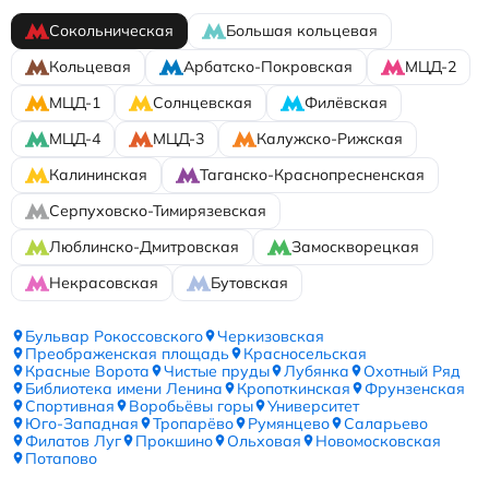
Сокольническая
Большая кольцевая
Кольцевая
Арбатско-Покровская
МЦД-2
МЦД-1
Солнцевская
Филёвская
МЦД-4
МЦД-3
Калужско-Рижская
Калининская
Таганско-Краснопресненская
Серпуховско-Тимирязевская
Люблинско-Дмитровская
Замоскворецкая
Некрасовская
Бутовская
Бульвар Рокоссовского
Черкизовская
Преображенская площадь
Красносельская
Красные Ворота
Чистые пруды
Лубянка
Охотный Ряд
Библиотека имени Ленина
Кропоткинская
Фрунзенская
Спортивная
Воробьёвы горы
Университет
Юго-Западная
Тропарёво
Румянцево
Саларьево
Филатов Луг
Прокшино
Ольховая
Новомосковская
Потапово