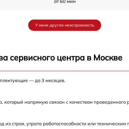
от 60 мин
от 60 мин
У меня другая неисправность
от 60 мин
от 60 мин
ва сервисного центра в Москве
от 60 мин
мплектующие — до 3 месяцев.
от 60 мин
от 60 мин
а, который напрямую связан с качеством проведенного 
от 60 мин
 из строя, утрата работоспособности или техническим