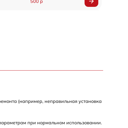
500 р
500 р
450 р
500 р
500 р
500 р
500 р
ремонта (например, неправильная установка
590 р
 параметрам при нормальном использовании.