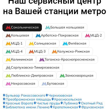
Наш сервисный центр
на Вашей станции метро
Сокольническая
Большая кольцевая
Кольцевая
Арбатско-Покровская
МЦД-2
МЦД-1
Солнцевская
Филёвская
МЦД-4
МЦД-3
Калужско-Рижская
Калининская
Таганско-Краснопресненская
Серпуховско-Тимирязевская
Люблинско-Дмитровская
Замоскворецкая
Некрасовская
Бутовская
Бульвар Рокоссовского
Черкизовская
Преображенская площадь
Красносельская
Красные Ворота
Чистые пруды
Лубянка
Охотный Ряд
Библиотека имени Ленина
Кропоткинская
Фрунзенская