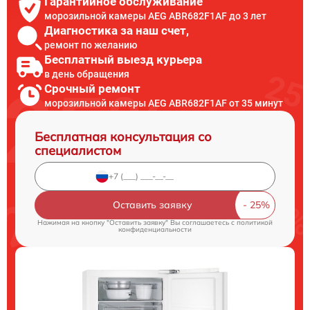
Гарантийное обслуживание
морозильной камеры AEG ABR682F1AF до 3 лет
Диагностика за наш счет,
ремонт по желанию
Бесплатный выезд курьера
в день обращения
Срочный ремонт
морозильной камеры AEG ABR682F1AF от 35 минут
Бесплатная консультация со
специалистом
Оставить заявку
Нажимая на кнопку "Оставить заявку" Вы соглашаетесь c
политикой
конфиденциальности