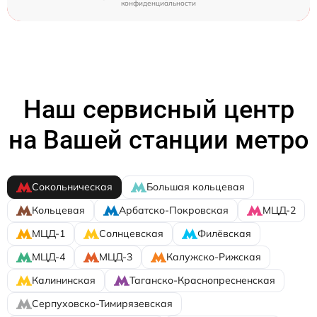
конфиденциальности
Наш сервисный центр
на Вашей станции метро
Сокольническая
Большая кольцевая
Кольцевая
Арбатско-Покровская
МЦД-2
МЦД-1
Солнцевская
Филёвская
МЦД-4
МЦД-3
Калужско-Рижская
Калининская
Таганско-Краснопресненская
Серпуховско-Тимирязевская