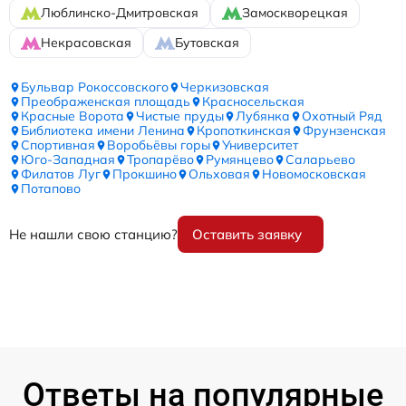
Люблинско-Дмитровская
Замоскворецкая
Некрасовская
Бутовская
Бульвар Рокоссовского
Черкизовская
Преображенская площадь
Красносельская
Красные Ворота
Чистые пруды
Лубянка
Охотный Ряд
Библиотека имени Ленина
Кропоткинская
Фрунзенская
Спортивная
Воробьёвы горы
Университет
Юго-Западная
Тропарёво
Румянцево
Саларьево
Филатов Луг
Прокшино
Ольховая
Новомосковская
Потапово
Не нашли свою станцию?
Оставить заявку
Ответы на популярные