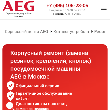
+7 (495) 106-23-05
Ежедневно с 9:00 до 21:00
Сервисный центр AEG
в
Позвонить
мне утром
Москве
Сервисный центр AEG
Каталог устройств
Ремонт
Корпусный ремонт (замена
резинок, креплений, кнопок)
посудомоечной машины
AEG в Москве
Официальный сервис
Гарантийное обслуживание
до 3 лет
Диагностика за наш счет,
ремонт по желанию