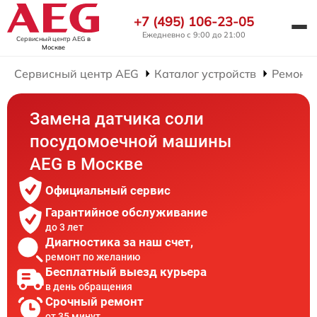
+7 (495) 106-23-05
Ежедневно с 9:00 до 21:00
Сервисный центр AEG
в
Москве
Сервисный центр AEG
Каталог устройств
Ремонт
Замена датчика соли
посудомоечной машины
AEG в Москве
Официальный сервис
Гарантийное обслуживание
до 3 лет
Диагностика за наш счет,
ремонт по желанию
Бесплатный выезд курьера
в день обращения
Срочный ремонт
от 35 минут