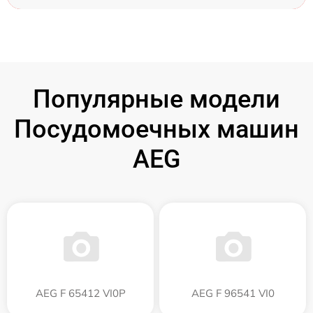
Популярные модели
Посудомоечных машин
AEG
AEG F 65412 VI0P
AEG F 96541 VI0