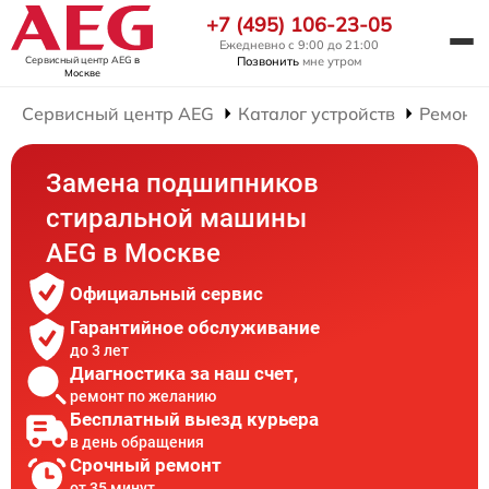
+7 (495) 106-23-05
Ежедневно с 9:00 до 21:00
Сервисный центр AEG
в
Позвонить
мне утром
Москве
Сервисный центр AEG
Каталог устройств
Ремонт
Замена подшипников
стиральной машины
AEG в Москве
Официальный сервис
Гарантийное обслуживание
до 3 лет
Диагностика за наш счет,
ремонт по желанию
Бесплатный выезд курьера
в день обращения
Срочный ремонт
от 35 минут