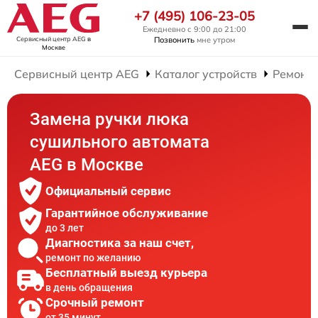
+7 (495) 106-23-05
Ежедневно с 9:00 до 21:00
Сервисный центр AEG
в
Позвонить
мне утром
Москве
Сервисный центр AEG
Каталог устройств
Ремонт
Замена ручки люка
сушильного автомата
AEG в Москве
Официальный сервис
Гарантийное обслуживание
до 3 лет
Диагностика за наш счет,
ремонт по желанию
Бесплатный выезд курьера
в день обращения
Срочный ремонт
от 35 минут