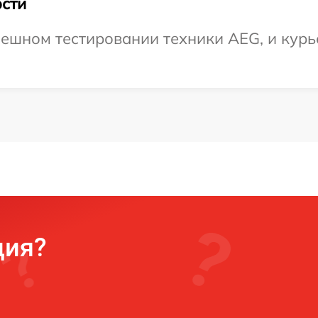
сти
ешном тестировании техники AEG, и курь
ция?