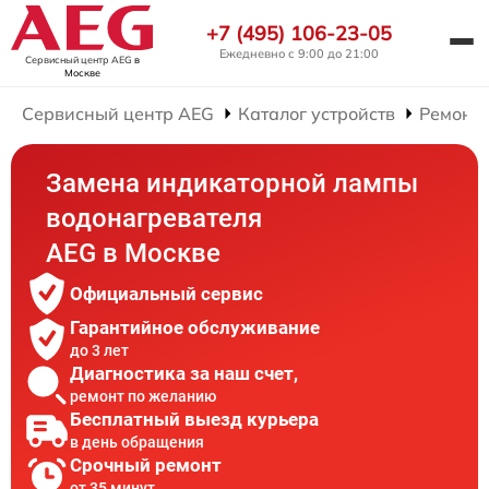
+7 (495) 106-23-05
Ежедневно с 9:00 до 21:00
Сервисный центр AEG
в
Москве
Сервисный центр AEG
Каталог устройств
Ремонт 
Замена индикаторной лампы
водонагревателя
AEG в Москве
Официальный сервис
Гарантийное обслуживание
до 3 лет
Диагностика за наш счет,
ремонт по желанию
Бесплатный выезд курьера
в день обращения
Срочный ремонт
от 35 минут